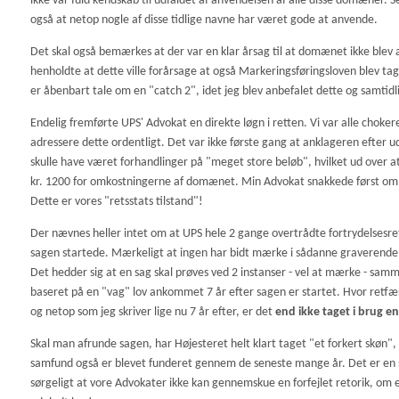
ikke var fuld kendskab til udfaldet af anvendelsen af alle disse domæner. 
også at netop nogle af disse tidlige navne har været gode at anvende.
Det skal også bemærkes at der var en klar årsag til at domænet ikke blev 
henholdte at dette ville forårsage at også Markeringsføringsloven blev tag
er åbenbart tale om en "catch 2", idet jeg blev anbefalet dette og samtidl
Endelig fremførte UPS' Advokat en direkte løgn i retten. Vi var alle chok
adressere dette ordentligt. Det var ikke første gang at anklageren efter u
skulle have været forhandlinger på "meget store beløb", hvilket ud over at 
kr. 1200 for omkostningerne af domænet. Min Advokat snakkede først om
Dette er vores "retsstats tilstand"!
Der nævnes heller intet om at UPS hele 2 gange overtrådte fortrydelsesrette
sagen startede. Mærkeligt at ingen har bidt mærke i sådanne graverende f
Det hedder sig at en sag skal prøves ved 2 instanser - vel at mærke - sam
baseret på en "vag" lov ankommet 7 år efter sagen er startet. Hvor retf
og netop som jeg skriver lige nu 7 år efter, er det
end ikke taget i brug e
Skal man afrunde sagen, har Højesteret helt klart taget "et forkert skøn",
samfund også er blevet funderet gennem de seneste mange år. Det er en sø
sørgeligt at vore Advokater ikke kan gennemskue en forfejlet retorik, om 