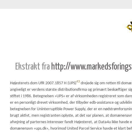
Ekstrakt fra
http://www.markedsforings
43
Højesterets dom UfR 2007.1857 H (UPS)
drejede sig om retten til domæ
angiveligt er verdens største distributionsfirma og primært beskæftiger 
stiftet i 1986. Betegnelsen »UPS« er af virksomheden registreret som 
er en personligt drevet virksomhed, der tilbyder edb-assistance og udvi
betegnelsen for Uninterruptible Power Supply, der er en nødstrømforsyni
brugt aktivt, men registranten oplyste, at det var planen, at domænenav
afvejning af parternes interesser fandt Højesteret, at Data4u ikke havde e
domænenavn »ups.dk«, hvorimod United Parcel Service havde et klart behov