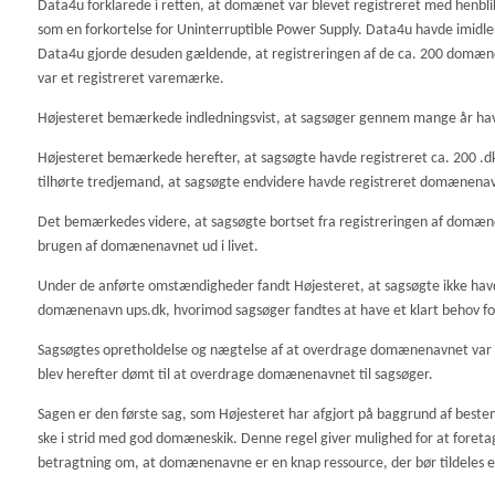
Data4u forklarede i retten, at domænet var blevet registreret med henbli
som en forkortelse for Uninterruptible Power Supply. Data4u havde imidlert
Data4u gjorde desuden gældende, at registreringen af de ca. 200 domænena
var et registreret varemærke.
Højesteret bemærkede indledningsvist, at sagsøger gennem mange år h
Højesteret bemærkede herefter, at sagsøgte havde registreret ca. 200 .
tilhørte tredjemand, at sagsøgte endvidere havde registreret domænena
Det bemærkedes videre, at sagsøgte bortset fra registreringen af domænena
brugen af domænenavnet ud i livet.
Under de anførte omstændigheder fandt Højesteret, at sagsøgte ikke havde
domænenavn ups.dk, hvorimod sagsøger fandtes at have et klart behov for
Sagsøgtes opretholdelse og nægtelse af at overdrage domænenavnet var
blev herefter dømt til at overdrage domænenavnet til sagsøger.
Sagen er den første sag, som Højesteret har afgjort på baggrund af best
ske i strid med god domæneskik. Denne regel giver mulighed for at foreta
betragtning om, at domænenavne er en knap ressource, der bør tildeles e