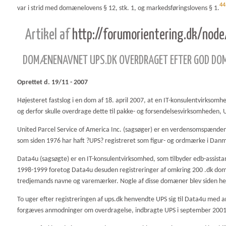
44
var i strid med domænelovens § 12, stk. 1, og markedsføringslovens § 1.
Artikel af
http://forumorientering.dk/nod
DOMÆNENAVNET UPS.DK OVERDRAGET EFTER GOD D
Oprettet d. 19/11 - 2007
Højesteret fastslog i en dom af 18. april 2007, at en IT-konsulentvirkso
og derfor skulle overdrage dette til pakke- og forsendelsesvirksomheden, 
United Parcel Service of America Inc. (sagsøger) er en verdensomspænde
som siden 1976 har haft ?UPS? registreret som figur- og ordmærke i Dan
Data4u (sagsøgte) er en IT-konsulentvirksomhed, som tilbyder edb-assist
1998-1999 foretog Data4u desuden registreringer af omkring 200 .dk 
tredjemands navne og varemærker. Nogle af disse domæner blev siden hen
To uger efter registreringen af ups.dk henvendte UPS sig til Data4u med 
forgæves anmodninger om overdragelse, indbragte UPS i september 2001