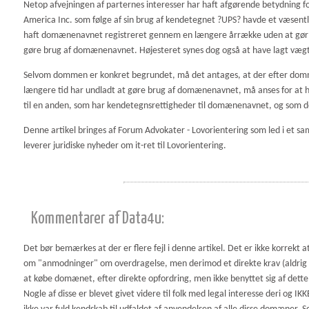
Netop afvejningen af parternes interesser har haft afgørende betydning fo
America Inc. som følge af sin brug af kendetegnet ?UPS? havde et væsent
haft domænenavnet registreret gennem en længere årrække uden at gør b
gøre brug af domænenavnet. Højesteret synes dog også at have lagt vægt på
Selvom dommen er konkret begrundet, må det antages, at der efter domme
længere tid har undladt at gøre brug af domænenavnet, må anses for at 
til en anden, som har kendetegnsrettigheder til domænenavnet, og som d
Denne artikel bringes af Forum Advokater - Lovorientering som led i et 
leverer juridiske nyheder om it-ret til Lovorientering.
Kommentarer af Data4u:
Det bør bemærkes at der er flere fejl i denne artikel. Det er ikke korrekt at
om "anmodninger" om overdragelse, men derimod et direkte krav (aldrig 
at købe domænet, efter direkte opfordring, men ikke benyttet sig af dette
Nogle af disse er blevet givet videre til folk med legal interesse deri og 